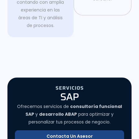
contando con amplia
experiencia en las
áreas de TI y análisis
de procesos.
SERVICIOS
SAP
Ofrecemos servicios de
consultoría funcional
SAP
y
desarrollo ABAP
para optimizar y
personalizar tus procesos de negocio.
Contacta Un Asesor