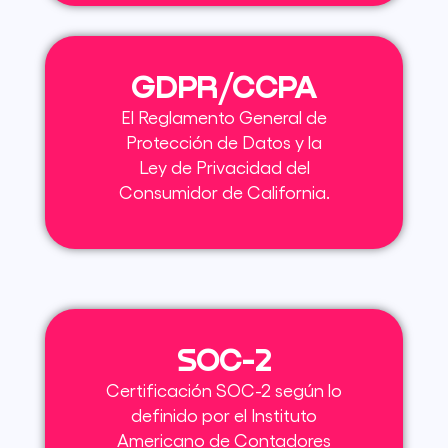
GDPR/CCPA
El Reglamento General de
Protección de Datos y la
Ley de Privacidad del
Consumidor de California.
SOC-2
Certificación SOC-2 según lo
definido por el Instituto
Americano de Contadores