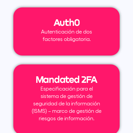
Auth0
Autenticación de dos
factores obligatoria.
Mandated 2FA
Especificación para el
sistema de gestión de
seguridad de la información
(ISMS) – marco de gestión de
riesgos de información.