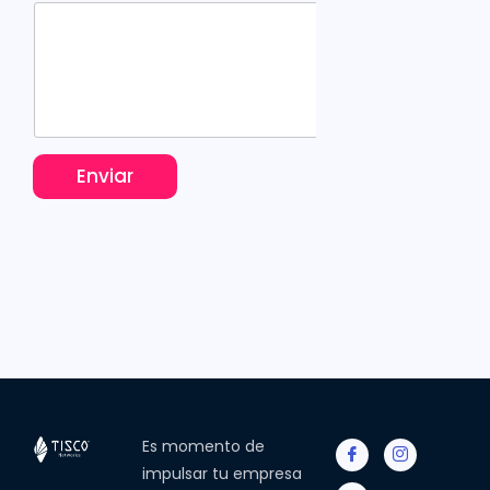
e
n
t
a
r
i
o
s
Enviar
Es momento de
impulsar tu empresa