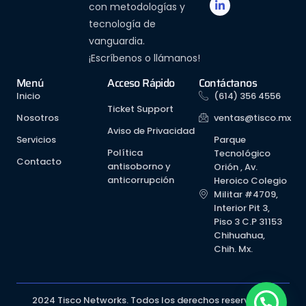
con metodologías y
tecnología de
vanguardia.
¡Escríbenos o llámanos!
Menú
Acceso Rápido
Contáctanos
Inicio
(614) 356 4556
Ticket Support
Nosotros
ventas@tisco.mx
Aviso de Privacidad
Servicios
Parque
Política
Tecnológico
Contacto
antisoborno y
Orión , Av.
anticorrupción
Heroico Colegio
Militar #4709,
Interior Pit 3,
Piso 3 C.P 31153
Chihuahua,
Chih. Mx.
2024 Tisco Networks. Todos los derechos reservados.