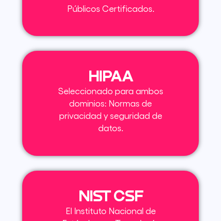
Públicos Certificados.
HIPAA
Seleccionado para ambos
dominios: Normas de
privacidad y seguridad de
datos.
NIST CSF
El Instituto Nacional de