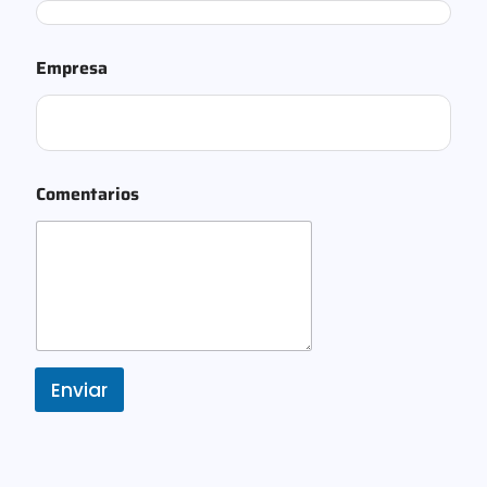
m
p
r
Empresa
e
s
a
Comentarios
Enviar