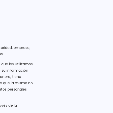
toridad, empresa,
os.
qué los utilizamos
e su información
anera, tiene
re que la misma no
atos personales
avés de la