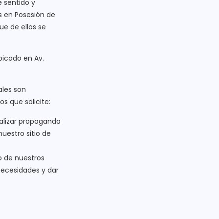
e sentido y
s en Posesión de
ue de ellos se
ubicado en Av.
ales son
s que solicite:
ealizar propaganda
uestro sitio de
o de nuestros
 necesidades y dar