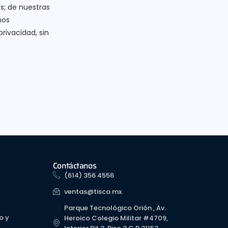
s; de nuestras
nos
ivacidad, sin
Contáctanos
(614) 356 4556
ventas@tisco.mx
Parque Tecnológico Orión , Av.
o y
Heroico Colegio Militar #4709,