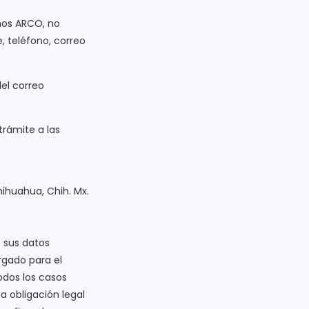
chos ARCO, no
, teléfono, correo
del correo
rámite a las
Chihuahua, Chih. Mx.
 sus datos
rgado para el
odos los casos
a obligación legal