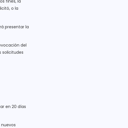
s fines, la
itó, o la
rá presentar la
revocación del
 solicitudes
dar en 20 días
e nuevos