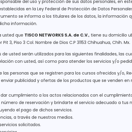
responsable del uso y protección de sus datos personales, en est
establecidas en la Ley Federal de Protección de Datos Personale
trumento se informa a los titulares de los datos, la información q
 dicha información.
a usted que
TISCO NETWORKS S.A. de C.V.
, tiene su domicilio 
r Pit 3, Piso 3 Col. Nombre de Dios C.P 31153 Chihuahua, Chih. Mx.
e usted serán utilizados para las siguientes finalidades, las cu
lación con usted, así como para atender los servicios y/o pedido
las personas que se registren para los cursos ofrecidos y/o, R
enviar publicidad y ofertas de los productos que se venden en n
a dar cumplimiento a los actos relacionados con el cumplimient
te número de reservación y brindarte el servicio adecuado a tus
uyendo el pago de dichos servicios.
ncias, a través de nuestros medios.
servicios solicitados.
ervicios.