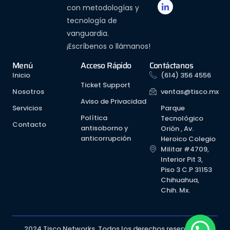
con metodologías y
tecnología de
vanguardia.
¡Escríbenos o llámanos!
Menú
Acceso Rápido
Contáctanos
Inicio
(614) 356 4556
Ticket Support
Nosotros
ventas@tisco.mx
Aviso de Privacidad
Servicios
Parque
Política
Tecnológico
Contacto
antisoborno y
Orión , Av.
anticorrupción
Heroico Colegio
Militar #4709,
Interior Pit 3,
Piso 3 C.P 31153
Chihuahua,
Chih. Mx.
2024 Tisco Networks. Todos los derechos reservados.