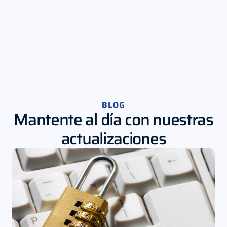
a
i
l
BLOG
Mantente al día con nuestras
actualizaciones